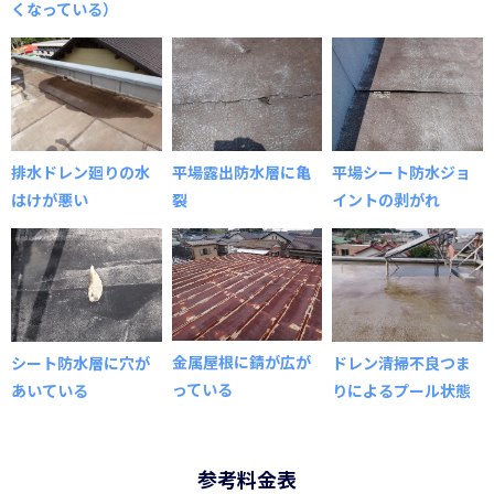
くなっている）
平場シート防水ジョ
排水ドレン廻りの水
平場露出防水層に亀
イントの剥がれ
はけが悪い
裂
金属屋根に錆が広が
シート防水層に穴が
ドレン清掃不良つま
っている
あいている
りによるプール状態
参考料金表