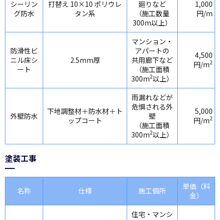
シーリン
打替え 10×10 ポリウレ
廻りなど
1,000
グ防水
タン系
（施工数量
円/m
300m以上）
マンション・
防滑性ビ
アパートの
4,500
ニル床シ
2.5mm厚
共用廊下など
2
円/m
ート
（施工面積
2
300m
以上）
雨漏れなどが
危惧される外
下地調整材＋防水材＋ト
5,000
外壁防水
壁
2
ップコート
円/m
（施工面積
2
300m
以上）
塗装工事
単価（料
名称
仕様
施工個所
金）
住宅・マンシ