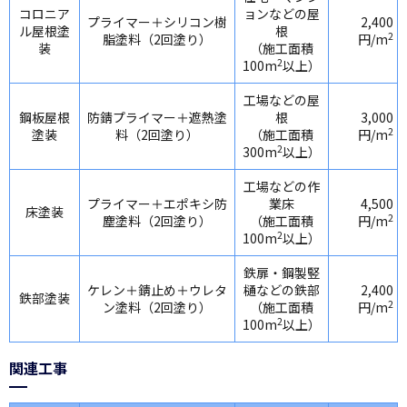
コロニア
ョンなどの屋
プライマー＋シリコン樹
2,400
ル屋根塗
根
2
脂塗料（2回塗り）
円/m
装
（施工面積
2
100m
以上）
工場などの屋
鋼板屋根
防錆プライマー＋遮熱塗
根
3,000
2
塗装
料（2回塗り）
（施工面積
円/m
2
300m
以上）
工場などの作
プライマー＋エポキシ防
業床
4,500
床塗装
2
塵塗料（2回塗り）
（施工面積
円/m
2
100m
以上）
鉄扉・鋼製竪
ケレン＋錆止め＋ウレタ
樋などの鉄部
2,400
鉄部塗装
2
ン塗料（2回塗り）
（施工面積
円/m
2
100m
以上）
関連工事