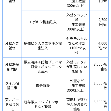
補修
（施工数量
円/m
300m以上）
外壁クラック
部
2,700
エポキシ樹脂注入
（施工数量
円/m
300m以上）
外壁モルタル
外壁浮き
補強ピン入りエポキシ樹
などの浮部
4,000
2
2
補修
脂注入
（100m
以
円/m
上）
撤去清掃＋防錆プライマ
外壁モルタル
外壁爆裂
3,000円/
ー＋軽量エポキシモルタ
が剥落してい
部補修
箇所
ル成形
る箇所
外壁など
タイル貼
1,000円/
撤去新設
（施工規模
替工事
枚
300枚以上）
天井ボー
雨漏れで張り
既存撤去・ジプトンボー
5,500円/
ド貼り替
替えが必要な
ドなど新設
枚
え
箇所