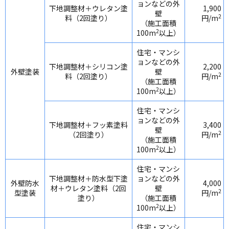
ョンなどの外
下地調整材＋ウレタン塗
1,900
壁
2
料（2回塗り）
円/m
（施工面積
2
100m
以上）
住宅・マンシ
ョンなどの外
下地調整材＋シリコン塗
2,200
外壁塗装
壁
2
料（2回塗り）
円/m
（施工面積
2
100m
以上）
住宅・マンシ
ョンなどの外
下地調整材＋フッ素塗料
3,400
壁
2
（2回塗り）
円/m
（施工面積
2
100m
以上）
住宅・マンシ
下地調整材＋防水型下塗
ョンなどの外
外壁防水
4,000
材＋ウレタン塗料（2回
壁
2
型塗装
円/m
塗り）
（施工面積
2
100m
以上）
住宅・マンシ