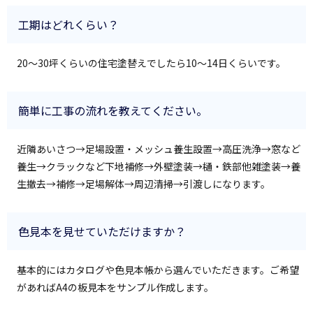
工期はどれくらい？
20～30坪くらいの住宅塗替えでしたら10～14日くらいです。
簡単に工事の流れを教えてください。
近隣あいさつ→足場設置・メッシュ養生設置→高圧洗浄→窓など
養生→クラックなど下地補修→外壁塗装→樋・鉄部他雑塗装→養
生撤去→補修→足場解体→周辺清掃→引渡しになります。
色見本を見せていただけますか？
基本的にはカタログや色見本帳から選んでいただきます。ご希望
があればA4の板見本をサンプル作成します。