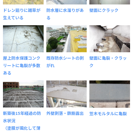
ドレン廻りに雑草が
防水層に水溜りがあ
壁面にクラック
生えている
る
屋上防水保護コンク
既存防水シートの剥
壁面に亀裂・クラッ
リートに亀裂が多数
がれ
ク
ある
新築後15年経過の防
外壁剥落・鉄筋露出
笠木モルタルに亀裂
水状況
（塗膜が風化して薄