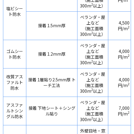
2
300m
以上）
塩ビシー
ト防水
ベランダ・屋
上など
4,500
接着 1.5mm厚
2
（施工面積
円/m
2
300m
以上）
ベランダ・屋
ゴムシー
上など
4,000
接着 1.2mm厚
2
ト防水
（施工面積
円/m
2
300m
以上）
ベランダ・屋
改質アス
接着 1層貼り2.5mm厚 ト
上など
4,000
ファルト
2
ーチ工法
（施工面積
円/m
防水
2
300m
以上）
ベランダ・屋
アスファ
接着 下地シート＋シング
上など
7,000
ルトシン
2
ル貼り
（施工面積
円/m
グル防水
2
300m
以上）
外壁目地・窓