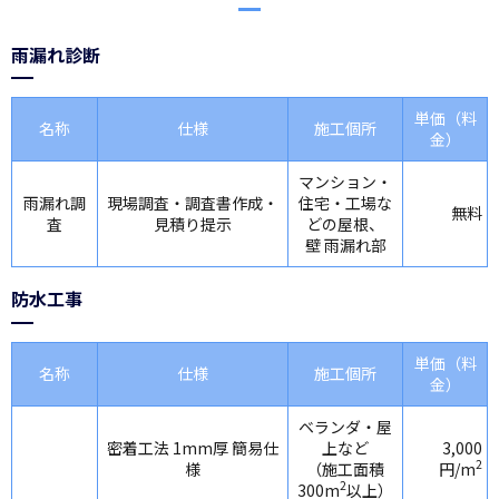
雨漏れ診断
単価（料
名称
仕様
施工個所
金）
マンション・
雨漏れ調
現場調査・調査書作成・
住宅・工場な
無料
査
見積り提示
どの屋根、
壁 雨漏れ部
防水工事
単価（料
名称
仕様
施工個所
金）
ベランダ・屋
密着工法 1mm厚 簡易仕
上など
3,000
2
様
（施工面積
円/m
2
300m
以上）