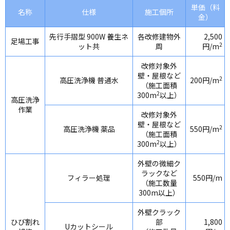
単価（料
名称
仕様
施工個所
金）
先行手摺型 900W 養生ネ
各改修建物外
2,500
足場工事
2
ット共
周
円/m
改修対象外
壁・屋根など
2
高圧洗浄機 普通水
200円/m
（施工面積
2
300m
以上）
高圧洗浄
作業
改修対象外
壁・屋根など
2
高圧洗浄機 薬品
550円/m
（施工面積
2
300m
以上）
外壁の微細ク
ラックなど
フィラー処理
550円/m
（施工数量
300m以上）
外壁クラック
ひび割れ
部
1,800
Uカットシール