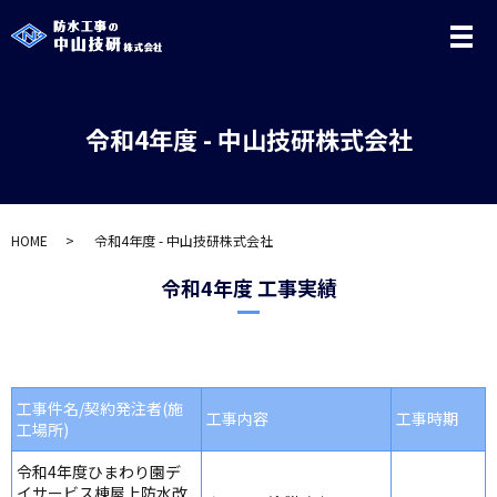
メ
令和4年度 - 中山技研株式会社
HOME
令和4年度 - 中山技研株式会社
令和4年度 工事実績
工事件名/契約発注者(施
工事内容
工事時期
工場所)
令和4年度ひまわり園デ
イサービス棟屋上防水改