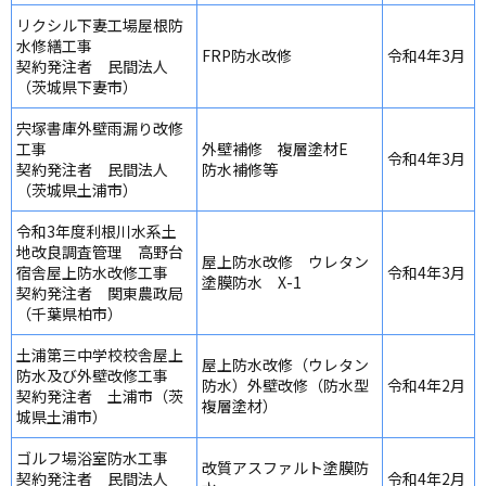
リクシル下妻工場屋根防
水修繕工事
FRP防水改修
令和4年3月
契約発注者 民間法人
（茨城県下妻市）
宍塚書庫外壁雨漏り改修
工事
外壁補修 複層塗材E
令和4年3月
契約発注者 民間法人
防水補修等
（茨城県土浦市）
令和3年度利根川水系土
地改良調査管理 高野台
屋上防水改修 ウレタン
宿舎屋上防水改修工事
令和4年3月
塗膜防水 X-1
契約発注者 関東農政局
（千葉県柏市）
土浦第三中学校校舎屋上
屋上防水改修（ウレタン
防水及び外壁改修工事
防水）外壁改修（防水型
令和4年2月
契約発注者 土浦市（茨
複層塗材）
城県土浦市）
ゴルフ場浴室防水工事
改質アスファルト塗膜防
契約発注者 民間法人
令和4年2月