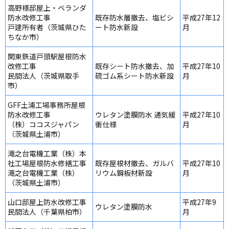
高野様邸屋上・ベランダ
防水改修工事
既存防水層撤去、塩ビシ
平成27年12
戸建所有者（茨城県ひた
ート防水新設
月
ちなか市）
関東鉄道戸頭駅屋根防水
改修工事
既存シート防水撤去、加
平成27年10
民間法人（茨城県取手
硫ゴム系シート防水新設
月
市）
GFF土浦工場事務所屋根
防水改修工事
ウレタン塗膜防水 通気緩
平成27年10
（株）ココスジャパン
衝仕様
月
（茨城県土浦市）
滝之台電機工業（株）本
社工場屋根防水修繕工事
既存屋根材撤去、ガルバ
平成27年10
滝之台電機工業（株）
リウム鋼板材新設
月
（茨城県土浦市）
山口邸屋上防水改修工事
平成27年9
ウレタン塗膜防水
民間法人（千葉県柏市）
月