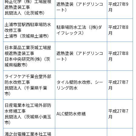
純正化学（株）工場屋根
遮熱塗装（アドグリンコ
平成27年9
遮熱塗装工事
ート）
月
民間法人（北茨城市）
土浦市営駅西駐車場防水
駐車場防水工法（(株)ダ
平成27年8
改修工事
イフレックス）
月
土浦市（茨城県土浦市）
日本薬品工業茨城工場屋
根遮熱塗装工事
遮熱塗装（アドグリンコ
平成27年8
日本中央研究所(株)（茨
ート）
月
城県稲敷市）
ライフケア千葉会堂外部
防水改修工事
タイル壁防水改修、シー
平成27年7
民間法人（千葉県千葉
リング防水
月
市）
日産電業本社工場外部防
水修繕工事
平成27年7
ALC壁防水修繕
民間法人（茨城県小美玉
月
市）
滝之台電機工業本社工場