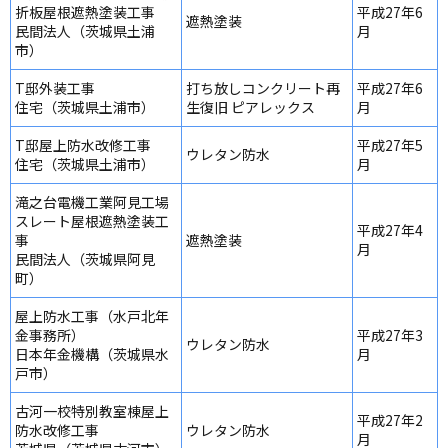
折板屋根遮熱塗装工事
平成27年6
遮熱塗装
民間法人（茨城県土浦
月
市）
T邸外装工事
打ち放しコンクリート再
平成27年6
住宅（茨城県土浦市）
生復旧 ピアレックス
月
T邸屋上防水改修工事
平成27年5
ウレタン防水
住宅（茨城県土浦市）
月
滝之台電機工業阿見工場
スレート屋根遮熱塗装工
平成27年4
事
遮熱塗装
月
民間法人（茨城県阿見
町）
屋上防水工事（水戸北年
金事務所）
平成27年3
ウレタン防水
日本年金機構（茨城県水
月
戸市）
古河一校特別教室棟屋上
平成27年2
防水改修工事
ウレタン防水
月