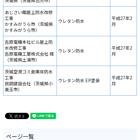
茨城県（茨城県古河市）
あじさい館屋上防水改修
工事
平成27年2
ウレタン防水
かすみがうら市（茨城県
月
かすみがうら市）
吉原電機本社ビル屋上防
水改修工事
平成27年2
ウレタン防水
吉原電機工業株式会社 様
月
（茨城県土浦市）
茨城空港ゴミ倉庫床防水
工事
平成27年2
ウレタン防水 EP塗装
民間建設会社（茨城県小
月
美玉市）