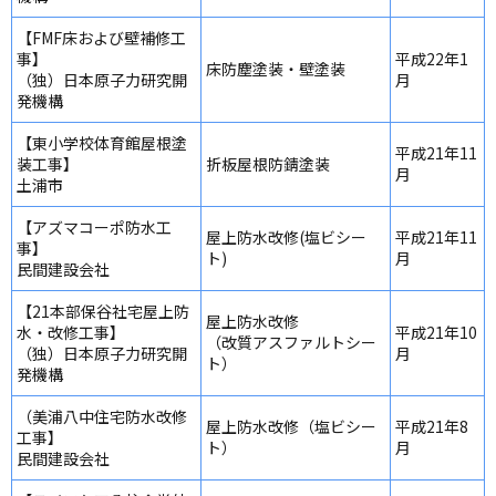
【FMF床および壁補修工
事】
平成22年1
床防塵塗装・壁塗装
（独）日本原子力研究開
月
発機構
【東小学校体育館屋根塗
平成21年11
装工事】
折板屋根防錆塗装
月
土浦市
【アズマコーポ防水工
屋上防水改修(塩ビシー
平成21年11
事】
ト)
月
民間建設会社
【21本部保谷社宅屋上防
屋上防水改修
水・改修工事】
平成21年10
（改質アスファルトシー
（独）日本原子力研究開
月
ト）
発機構
（美浦八中住宅防水改修
屋上防水改修（塩ビシー
平成21年8
工事】
ト）
月
民間建設会社