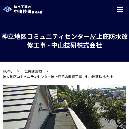
メ
神立地区コミュニティセンター屋上庇防水改
修工事 - 中山技研株式会社
HOME
公共建築物
神立地区コミュニティセンター屋上庇防水改修工事 - 中山技研株式会社