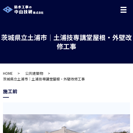
メ
茨城県立土浦市｜土浦技専講堂屋根・外壁改
修工事
HOME
公共建築物
茨城県立土浦市｜土浦技専講堂屋根・外壁改修工事
施工前